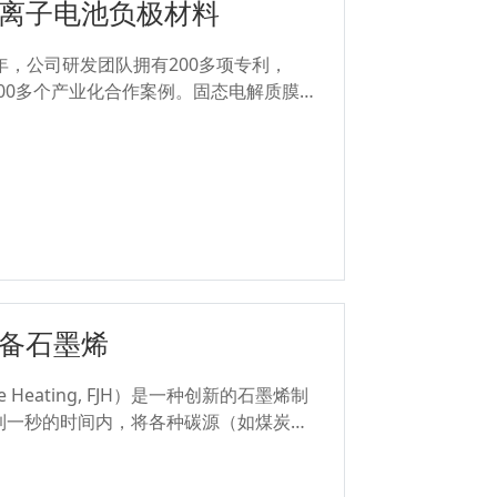
离子电池负极材料
年，公司研发团队拥有200多项专利，
100多个产业化合作案例。固态电解质膜静
.2/1.6/1.8m，稳定纺丝的基体材料
VDF/PVDF-HFP等聚合物，纤维直径可控
生产效率高，以纺20μm的膜厚为例，一台设
，具有可观的经济效益...
备石墨烯
e Heating, FJH）是一种创新的石墨烯制
到一秒的时间内，将各种碳源（如煤炭、
弃食物、橡胶轮胎和混合塑料废物）快速
合成克级石墨烯。...