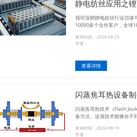
静电纺丝应用之锂
我司深耕静电纺丝行业20多
10000多个合作客户，全球
电纺丝生产线，设备幅宽可选择1
发布时间：2024-09-23
有：PEO、PAN、PMMA、P
作者：
制在200-500nm之间，
备日产能可达到8000+㎡/天
查看详情
闪蒸焦耳热设备制
闪蒸焦耳热技术（Flash Joul
备方法。这项技术能够在不
石油焦、生物炭、碳黑、废
发布时间：2024-09-19
加热至3000K以上，从而直接
作者：