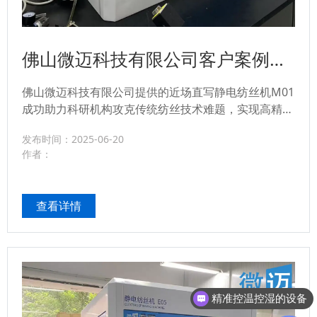
佛山微迈科技有限公司客户案例：
近场直写静电纺丝机M01助力科研
佛山微迈科技有限公司提供的近场直写静电纺丝机M01
创新
成功助力科研机构攻克传统纺丝技术难题，实现高精度
纳米纤维制备。通过高精度直写技术、多功能集成与定
发布时间：2025-06-20
制化服务，M01显著提升科研效率，推动材料科学、生
作者：
物医学等前沿领域研究突破。了解M01如何为科研创新
赋能，加速成果转化。...
查看详情
精准控温控湿的设备
静电纺丝机E05价格