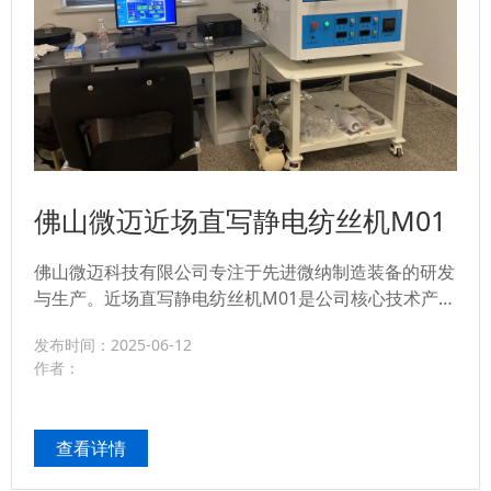
佛山微迈近场直写静电纺丝机M01
佛山微迈科技有限公司专注于先进微纳制造装备的研发
与生产。近场直写静电纺丝机M01是公司核心技术产品
之一，专为需要高精度、可设计性微纳纤维结构的研究
发布时间：2025-06-12
机构和高端制造企业打造。该设备在组织工程、药物缓
作者：
释、能源材料、过滤分离、传感器、微电子等领域具有
广阔应用前景。...
查看详情