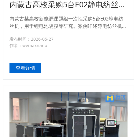
内蒙古高校采购5台E02静电纺丝机
用于新能源研究
内蒙古某高校新能源课题组一次性采购5台E02静电纺
丝机，用于锂电池隔膜等研究。案例详述静电纺丝机
E02的优势，静电纺丝在新能源的应用方向，以及设备
发布时间：2026-05-27
落地的服务和保障。真实客户反馈，助您选型参考。...
作者：wemaxnano
查看详情