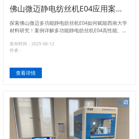
佛山微迈静电纺丝机E04应用案
例：助力西南大学纳米纤维前沿科
探索佛山微迈多功能静电纺丝机E04如何赋能西南大学
研
材料研究！案例详解多功能静电纺丝机E04高性能、稳
定性、易操作特点，提升纳米纤维制备效率与成果质
发布时间：2025-06-12
量，支撑多学科科研与教学。查看顶尖高校的选择！...
作者：
查看详情